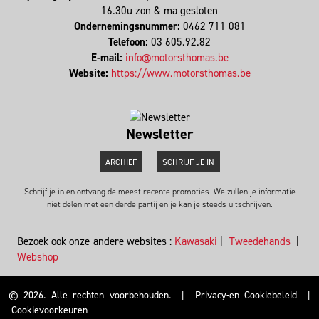
16.30u zon & ma gesloten
Ondernemingsnummer:
0462 711 081
Telefoon:
03 605.92.82
E-mail:
info@motorsthomas.be
Website:
https://www.motorsthomas.be
Newsletter
ARCHIEF
SCHRIJF JE IN
Schrijf je in en ontvang de meest recente promoties. We zullen je informatie
niet delen met een derde partij en je kan je steeds uitschrijven.
Bezoek ook onze andere websites :
Kawasaki
|
Tweedehands
|
Webshop
© 2026. Alle rechten voorbehouden.
|
Privacy-en Cookiebeleid
|
Cookievoorkeuren