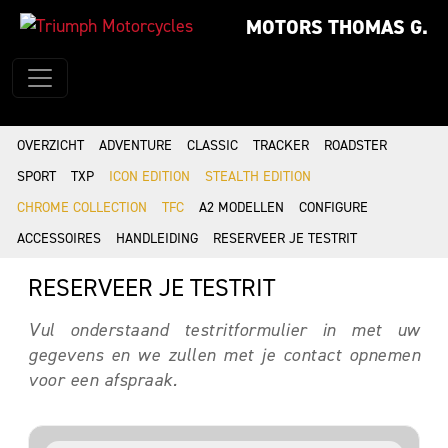
MOTORS THOMAS G.
OVERZICHT
ADVENTURE
CLASSIC
TRACKER
ROADSTER
SPORT
TXP
ICON EDITION
STEALTH EDITION
CHROME COLLECTION
TFC
A2 MODELLEN
CONFIGURE
ACCESSOIRES
HANDLEIDING
RESERVEER JE TESTRIT
RESERVEER JE TESTRIT
Vul onderstaand testritformulier in met uw
gegevens en we zullen met je contact opnemen
voor een afspraak.