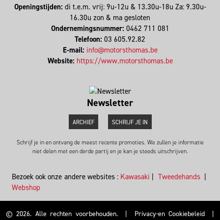
Openingstijden:
di t.e.m. vrij: 9u-12u & 13.30u-18u Za: 9.30u-
16.30u zon & ma gesloten
Ondernemingsnummer:
0462 711 081
Telefoon:
03 605.92.82
E-mail:
info@motorsthomas.be
Website:
https://www.motorsthomas.be
Newsletter
ARCHIEF
SCHRIJF JE IN
Schrijf je in en ontvang de meest recente promoties. We zullen je informatie
niet delen met een derde partij en je kan je steeds uitschrijven.
Bezoek ook onze andere websites :
Kawasaki
|
Tweedehands
|
Webshop
© 2026. Alle rechten voorbehouden.
|
Privacy-en Cookiebeleid
|