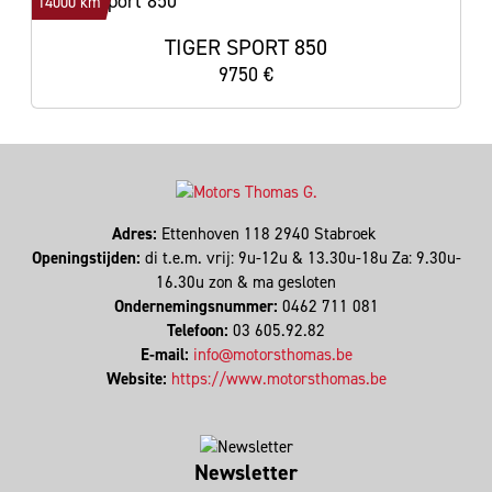
14000 km
TIGER SPORT 850
9750 €
Adres:
Ettenhoven 118 2940 Stabroek
Openingstijden:
di t.e.m. vrij: 9u-12u & 13.30u-18u Za: 9.30u-
16.30u zon & ma gesloten
Ondernemingsnummer:
0462 711 081
Telefoon:
03 605.92.82
E-mail:
info@motorsthomas.be
Website:
https://www.motorsthomas.be
Newsletter