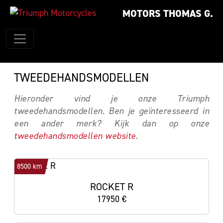
MOTORS THOMAS G.
TWEEDEHANDSMODELLEN
Hieronder vind je onze Triumph
tweedehandsmodellen. Ben je geïnteresseerd in
een ander merk? Kijk dan op onze
tweedehandsmodellen website
.
8500 km
ROCKET R
17950 €