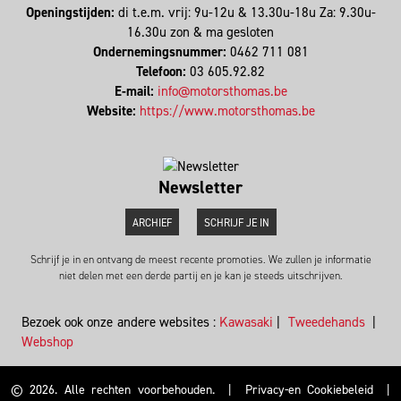
Openingstijden:
di t.e.m. vrij: 9u-12u & 13.30u-18u Za: 9.30u-
16.30u zon & ma gesloten
Ondernemingsnummer:
0462 711 081
Telefoon:
03 605.92.82
E-mail:
info@motorsthomas.be
Website:
https://www.motorsthomas.be
Newsletter
ARCHIEF
SCHRIJF JE IN
Schrijf je in en ontvang de meest recente promoties. We zullen je informatie
niet delen met een derde partij en je kan je steeds uitschrijven.
Bezoek ook onze andere websites :
Kawasaki
|
Tweedehands
|
Webshop
© 2026. Alle rechten voorbehouden.
|
Privacy-en Cookiebeleid
|