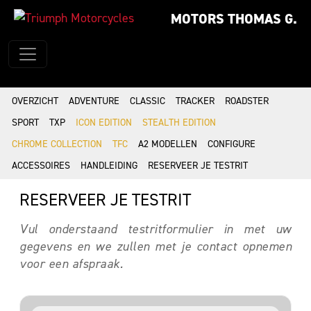
MOTORS THOMAS G.
OVERZICHT
ADVENTURE
CLASSIC
TRACKER
ROADSTER
SPORT
TXP
ICON EDITION
STEALTH EDITION
CHROME COLLECTION
TFC
A2 MODELLEN
CONFIGURE
ACCESSOIRES
HANDLEIDING
RESERVEER JE TESTRIT
RESERVEER JE TESTRIT
Vul onderstaand testritformulier in met uw
gegevens en we zullen met je contact opnemen
voor een afspraak.