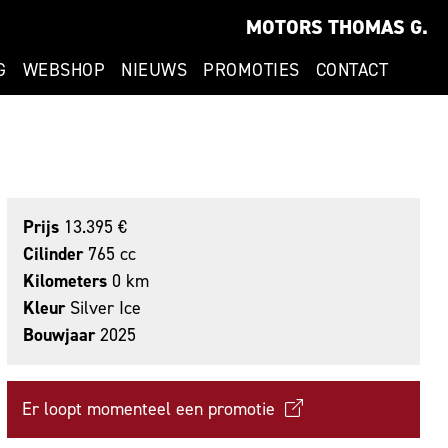
MOTORS THOMAS G.
G
WEBSHOP
NIEUWS
PROMOTIES
CONTACT
Prijs
13.395 €
Cilinder
765 cc
Kilometers
0 km
Kleur
Silver Ice
Bouwjaar
2025
Er loopt momenteel een promotie