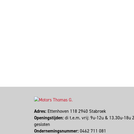
Adres:
Ettenhoven 118 2940 Stabroek
Openingstijden:
di t.e.m. vrij: 9u-12u & 13.30u-18u
gesloten
Ondernemingsnummer:
0462 711 081