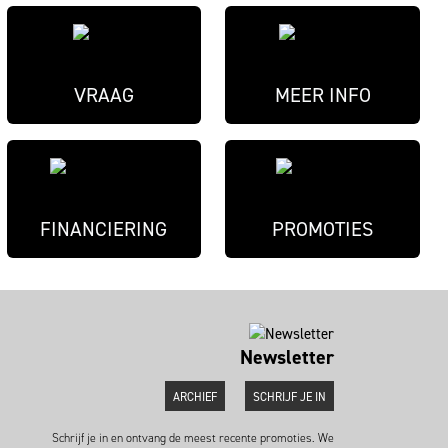
VRAAG
MEER INFO
FINANCIERING
PROMOTIES
Newsletter
ARCHIEF
SCHRIJF JE IN
Schrijf je in en ontvang de meest recente promoties. We