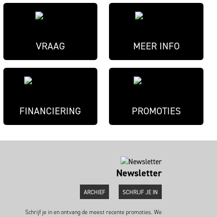
VRAAG
MEER INFO
FINANCIERING
PROMOTIES
Newsletter
ARCHIEF
SCHRIJF JE IN
Schrijf je in en ontvang de meest recente promoties. We