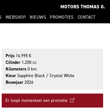
MOTORS THOMAS G.
G
WEBSHOP
NIEUWS
PROMOTIES
CONTACT
Prijs
16.995 €
Cilinder
1.200 cc
Kilometers
0 km
Kleur
Sapphire Black / Crystal White
Bouwjaar
2026
Er loopt momenteel een promotie