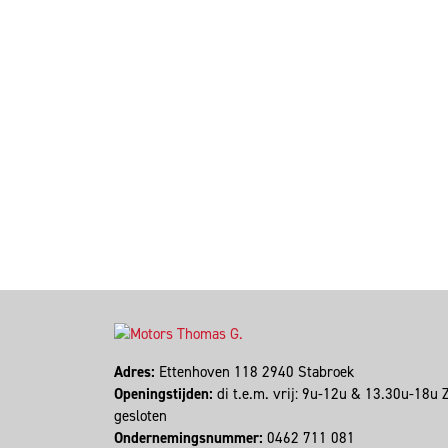
Adres:
Ettenhoven 118 2940 Stabroek
Openingstijden:
di t.e.m. vrij: 9u-12u & 13.30u-18u
gesloten
Ondernemingsnummer:
0462 711 081